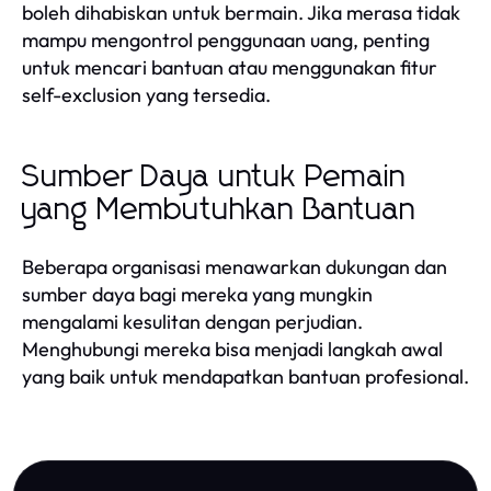
boleh dihabiskan untuk bermain. Jika merasa tidak
mampu mengontrol penggunaan uang, penting
untuk mencari bantuan atau menggunakan fitur
self-exclusion yang tersedia.
Sumber Daya untuk Pemain
yang Membutuhkan Bantuan
Beberapa organisasi menawarkan dukungan dan
sumber daya bagi mereka yang mungkin
mengalami kesulitan dengan perjudian.
Menghubungi mereka bisa menjadi langkah awal
yang baik untuk mendapatkan bantuan profesional.