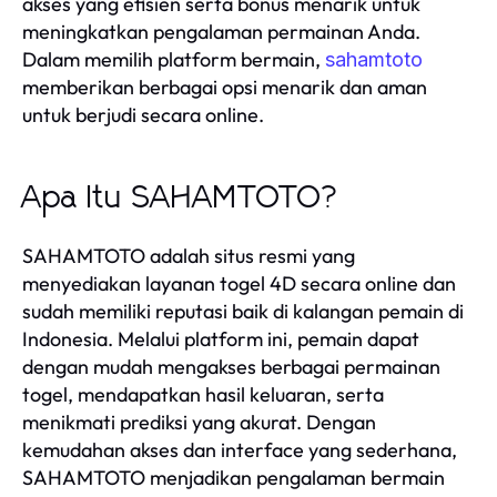
akses yang efisien serta bonus menarik untuk
meningkatkan pengalaman permainan Anda.
Dalam memilih platform bermain,
sahamtoto
memberikan berbagai opsi menarik dan aman
untuk berjudi secara online.
Apa Itu SAHAMTOTO?
SAHAMTOTO adalah situs resmi yang
menyediakan layanan togel 4D secara online dan
sudah memiliki reputasi baik di kalangan pemain di
Indonesia. Melalui platform ini, pemain dapat
dengan mudah mengakses berbagai permainan
togel, mendapatkan hasil keluaran, serta
menikmati prediksi yang akurat. Dengan
kemudahan akses dan interface yang sederhana,
SAHAMTOTO menjadikan pengalaman bermain