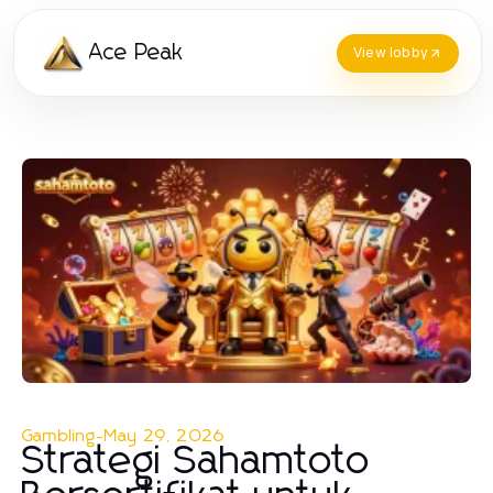
Ace Peak
View lobby
Gambling
-
May 29, 2026
Strategi Sahamtoto