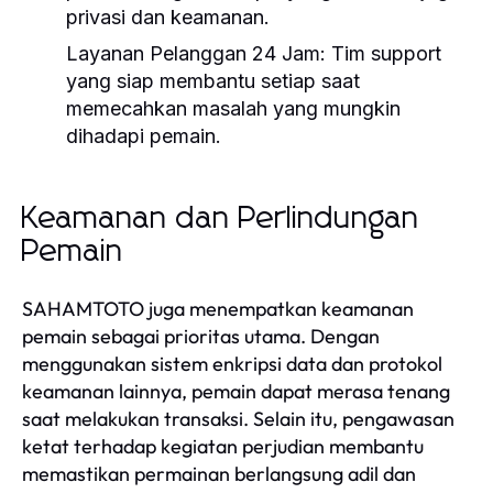
privasi dan keamanan.
Layanan Pelanggan 24 Jam:
Tim support
yang siap membantu setiap saat
memecahkan masalah yang mungkin
dihadapi pemain.
Keamanan dan Perlindungan
Pemain
SAHAMTOTO juga menempatkan keamanan
pemain sebagai prioritas utama. Dengan
menggunakan sistem enkripsi data dan protokol
keamanan lainnya, pemain dapat merasa tenang
saat melakukan transaksi. Selain itu, pengawasan
ketat terhadap kegiatan perjudian membantu
memastikan permainan berlangsung adil dan