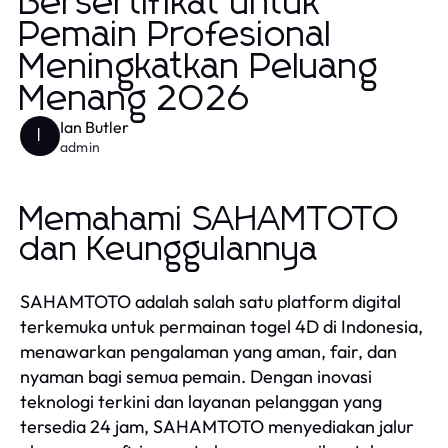
Bersertifikat untuk
Pemain Profesional
Meningkatkan Peluang
Menang 2026
Ian Butler
I
admin
Memahami SAHAMTOTO
dan Keunggulannya
SAHAMTOTO adalah salah satu platform digital
terkemuka untuk permainan togel 4D di Indonesia,
menawarkan pengalaman yang aman, fair, dan
nyaman bagi semua pemain. Dengan inovasi
teknologi terkini dan layanan pelanggan yang
tersedia 24 jam, SAHAMTOTO menyediakan jalur